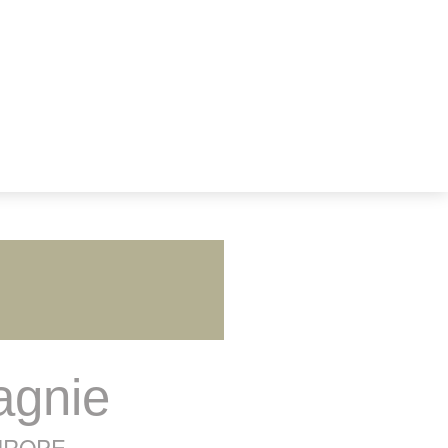
agnie
UROPE